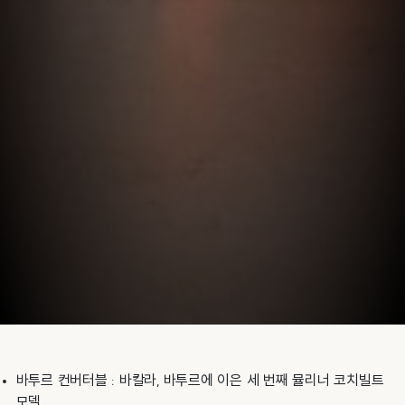
바투르 컨버터블 : 바칼라, 바투르에 이은 세 번째 뮬리너 코치빌트
모델