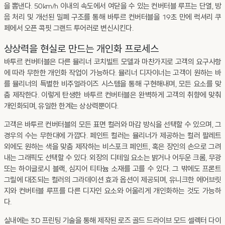
을 뽐낸다. 50km/h 이내의 속도에서 여닫을 수 있는 컨버터블 루프는 단열, 방
음 처리 및 개선된 밀폐 구조를 통해 바투르 컨버터블을 19초 만에 럭셔리 쿠
페에서 오픈 콕핏 그랜드 투어러로 변신시킨다.
상상력을 현실로 만드는 개인화 프로세스
바투르 컨버터블은 다른 뮬리너 코치빌트 모델과 마찬가지로 고객의 요구사항
에 따라 무한한 개인화 작업이 가능하다. 뮬리너 디자이너는 고객이 원하는 바
를 뮬리너의 특별한 비주얼라이즈 시스템을 통해 구현해내며, 모든 요소를 맞
춤 제작한다. 이렇게 탄생한 바투르 컨버터블은 완벽하게 고객의 취향에 맞춰
개인화되며, 유일한 한계는 상상력뿐이다.
고객은 바투르 컨버터블의 모든 표면 컬러와 마감 방식을 선택할 수 있으며, 그
경우의 수는 무한대에 가깝다. 페인트 컬러는 뮬리너가 제공하는 컬러 팔레트
외에도 원하는 색을 맞춤 제작하는 비스포크 페인트, 혹은 장인의 손으로 그려
내는 그래픽도 선택할 수 있다. 외장의 디테일 요소는 밝거나 어두운 크롬, 무광
또는 하이글로시 블랙, 심지어 티타늄 소재를 고를 수 있다. 그 밖에도 프론트
그릴에 대조되는 컬러의 그라데이션 효과 옵션이 제공되며, 유니크한 에어브릿
지와 컨버터블 루프를 다른 디자인 요소와 어울리게 개인화하는 것도 가능하
다.
실내에는 3D 프린팅 기술을 통해 제작된 로즈 골드 드라이브 모드 셀렉터 다이