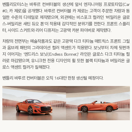
벤틀리모터스는 바투르 컨버터블의 생산에 앞서 엔지니어링 프로토타입(Car
#0, 카 제로)을 공개했다. 바투르 컨버터블 카 제로는 고객이 주문한 차량과 동
일한 수준의 디테일로 제작됐으며, 외관에는 비스포크 컬러인 ‘버밀리온 글로
스-버밀리온 새틴 듀오 톤’이 적용돼 감각적인 분위기를 전한다. 프론트 스플리
터, 사이드 스커트와 리어 디퓨저는 고광택 카본 파이버로 제작됐다.
차량의 전면부는 예술작품과도 같은 고광택 다크 티타늄 매트릭스 프론트 그릴
과 옴브레 패턴의 그라데이션 컬러 액센트가 적용됐다. 보닛부터 차체 뒷편까
지 이어지는 ‘엔드리스 보닛(Endless Bonnet)’ 라인은 글로스 다크 티타늄 컬
러로 마감됐으며, 유니크한 전용 디자인의 휠 또한 블랙 티타늄과 버밀리온 글
로스 액센트 컬러가 칠해졌다.
벤틀리 바투르 컨버터블은 오직 16대만 한정 생산될 예정이다.