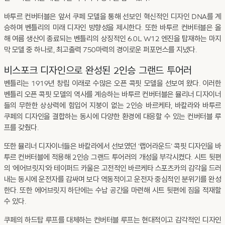
바투르 컨버터블은 앞서 쿠페 모델을 통해 선보인 혁신적인 디자인 DNA를 계
승하며 벤틀리의 미래 디자인 방향성을 제시한다. 또한 바투르 컨버터블은 올
해 여름 생산이 종료되는 벤틀리의 상징적인 6.0L W12 엔진을 탑재하는 마지
막 모델 중 하나로, 최고출력 750마력의 경이로운 퍼포먼스를 지녔다.
비스포크 디자인으로 완성된 2인승 그랜드 투어러
벤틀리는 1919년 창립 이래로 수많은 오픈 콕핏 모델을 선보여 왔다. 이러한
벤틀리 오픈 콕핏 모델의 역사를 계승하는 바투르 컨버터블은 뮬리너 디자이너
들의 무한한 상상력에 힘입어 지붕이 없는 2인승 바르케타, 바칼라와 바투르
쿠페의 디자인을 결합하는 동시에 다양한 환경에 대응할 수 있는 컨버터블 루
프를 갖췄다.
또한 뮬리너 디자이너들은 바칼라에서 선보였던 ‘랩어라운드’ 콕핏 디자인을 바
투르 컨버터블에 적용해 2인승 그랜드 투어러의 개성을 부각시켰다. 시트 뒷편
의 ‘에어브릿지’와 테이퍼드 카울은 고전적인 바르케타 스포츠카의 감각을 드러
내는 동시에 운전자를 감싸며 보다 역동적이고 운전자 중심적인 분위기를 완성
한다. 또한 에어브릿지 하단에는 수납 공간을 마련해 시트 뒷편에 짐을 적재할
수 있다.
쿠페의 하드탑 루프를 대체하는 컨버터블 루프는 현대적이고 감각적인 디자인