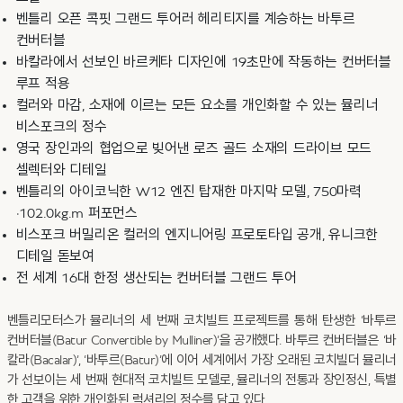
벤틀리 오픈 콕핏 그랜드 투어러 헤리티지를 계승하는 바투르
컨버터블
바칼라에서 선보인 바르케타 디자인에 19초만에 작동하는 컨버터블
루프 적용
컬러와 마감, 소재에 이르는 모든 요소를 개인화할 수 있는 뮬리너
비스포크의 정수
영국 장인과의 협업으로 빚어낸 로즈 골드 소재의 드라이브 모드
셀렉터와 디테일
벤틀리의 아이코닉한 W12 엔진 탑재한 마지막 모델, 750마력
·102.0kg.m 퍼포먼스
비스포크 버밀리온 컬러의 엔지니어링 프로토타입 공개, 유니크한
디테일 돋보여
전 세계 16대 한정 생산되는 컨버터블 그랜드 투어
벤틀리모터스가 뮬리너의 세 번째 코치빌트 프로젝트를 통해 탄생한 ‘바투르
컨버터블(Batur Convertible by Mulliner)’을 공개했다. 바투르 컨버터블은 ‘바
칼라(Bacalar)’, ‘바투르(Batur)’에 이어 세계에서 가장 오래된 코치빌더 뮬리너
가 선보이는 세 번째 현대적 코치빌트 모델로, 뮬리너의 전통과 장인정신, 특별
한 고객을 위한 개인화된 럭셔리의 정수를 담고 있다.