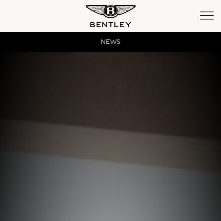
Bentayga
NEWS
Bentayga Extended Wheelbase
New Continental GT
New Continental GT Convertible
New Flying Spur
SERVICE
MEMBERSHIP