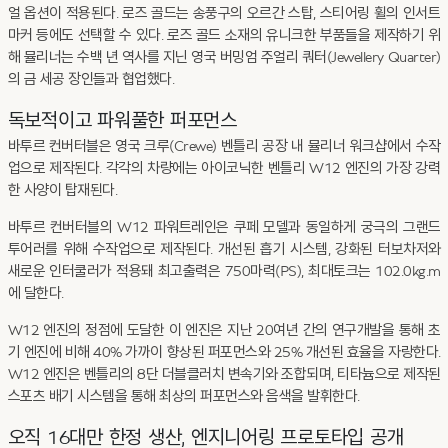
얼 옵션이 적용된다. 로즈 골드는 송풍구의 오르간 스탑, 스티어링 휠의 인서트
마커 등에도 선택할 수 있다. 로즈 골드 소재의 유니크한 부품들을 제작하기 위
해 뮬리너는 수백 년 역사를 지닌 영국 버밍엄 주얼리 쿼터(Jewellery Quarter)
의 금 세공 장인들과 협업했다.
독보적이고 파워풀한 퍼포먼스
바투르 컨버터블은 영국 크루(Crewe) 벤틀리 공장 내 뮬리너 워크샵에서 수작
업으로 제작된다. 각각의 차량에는 아이코닉한 벤틀리 W12 엔진의 가장 강력
한 사양이 탑재된다.
바투르 컨버터블의 W12 파워트레인은 쿠페 모델과 동일하게 궁극의 그랜드
투어러를 위해 수작업으로 제작된다. 개선된 흡기 시스템, 강화된 터보차저와
새로운 인터쿨러가 적용돼 최고출력은 750마력(PS), 최대토크는 102.0kg.m
에 달한다.
W12 엔진의 정점에 도달한 이 엔진은 지난 20여년 간의 연구개발을 통해 초
기 엔진에 비해 40% 가까이 향상된 퍼포먼스와 25% 개선된 효율을 자랑한다.
W12 엔진은 벤틀리의 8단 더블클러치 변속기와 조합되며, 티타늄으로 제작된
스포츠 배기 시스템을 통해 최상의 퍼포먼스와 음색을 발휘한다.
오직 16대만 한정 생산, 엔지니어링 프로토타입 공개