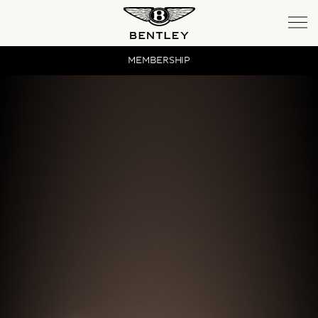
Bentayga
MEMBERSHIP
Bentayga Extended Wheelbase
New Continental GT
New Continental GT Convertible
New Flying Spur
SERVICE
MEMBERSHIP