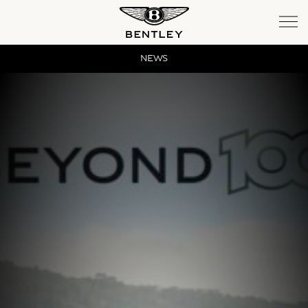
Bentayga
NEWS
Bentayga Extended Wheelbase
New Continental GT
New Continental GT Convertible
New Flying Spur
SERVICE
MEMBERSHIP