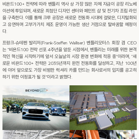
비욘드100+ 전략에 따라 벤틀리 역사 상 가장 많은 자체 자금이 공장 리노베
이션에 투입되며, 새로운 최첨단 디자인 센터와 페인트 샵 및 전기차 조립 라인
을 구축한다. 이를 통해 크루 공장은 새로운 전동화 시대에 걸맞은, 디지털화되
고 유연하며 고부가가치 제조 운영이 가능한 생산 거점으로 탈바꿈할 예정이
다.
프랑크-슈테펜 발리저(Frank-Steffen Walliser) 벤틀리모터스 회장 겸 CEO
는 “비욘드100 전략 선포 4주년을 앞둔 시점에서, 벤틀리는 미래를 위한 본격
적인 혁신을 시작하기에 앞서 오늘날의 시장 환경 변화에 적응 중”이라며, “새
로운 비욘드100+ 전략은 2035년까지 완전 전동화를 달성하고, 지난 100년
에 이어 앞으로도 가장 비범한 럭셔리 카를 만드는 회사로서의 입지를 공고히
하기 위한 이정표가 될 것”이라고 밝혔다.