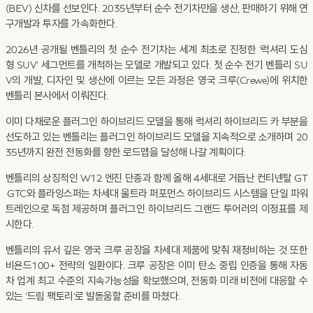
(BEV) 신차를 선보인다. 2035년부터 순수 전기차만을 생산, 판매하기 위해 연
구개발과 투자를 가속화한다.
2026년 공개될 벤틀리의 첫 순수 전기차는 세계 최초로 진정한 ‘럭셔리 도심
형 SUV’ 세그먼트를 개척하는 모델로 개발되고 있다. 첫 순수 전기 벤틀리 SU
V의 개발, 디자인 및 생산에 이르는 모든 과정은 영국 크루(Crewe)에 위치한
벤틀리 본사에서 이뤄진다.
이미 다채로운 플러그인 하이브리드 모델을 통해 럭셔리 하이브리드 카 부분을
선도하고 있는 벤틀리는 플러그인 하이브리드 모델을 지속적으로 소개하며 20
35년까지 완전 전동화를 향한 로드맵을 달성해 나갈 계획이다.
벤틀리의 상징적인 W12 엔진 단종과 함께 올해 4세대로 거듭난 컨티넨탈 GT
·GTC와 플라잉스퍼는 차세대 울트라 퍼포먼스 하이브리드 시스템을 단일 파워
트레인으로 독점 제공하며 플러그인 하이브리드 그랜드 투어러의 이정표를 제
시한다.
벤틀리의 유서 깊은 영국 크루 공장을 차세대 제품에 맞춰 재정비하는 것 또한
비욘드100+ 전략의 일환이다. 크루 공장은 이미 탄소 중립 인증을 통해 자동
차 업계 최고 수준의 지속가능성을 확보했으며, 전동화 미래 비전에 대응할 수
있는 ‘드림 팩토리’로 발돋움할 준비를 마쳤다.