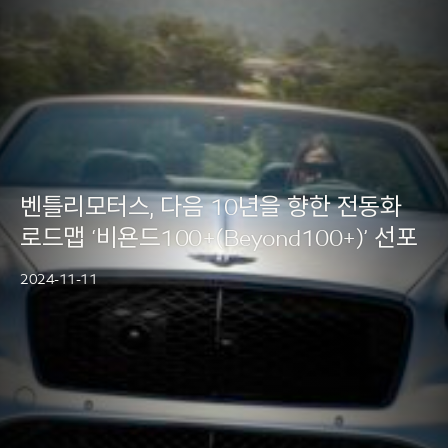
BENTLEY SEOUL
구매상담
미디어
인증 중고차
벤틀리모터스, 다음 10년을 향한 전동화
로드맵 ‘비욘드100+(Beyond100+)’ 선포
2024-11-11