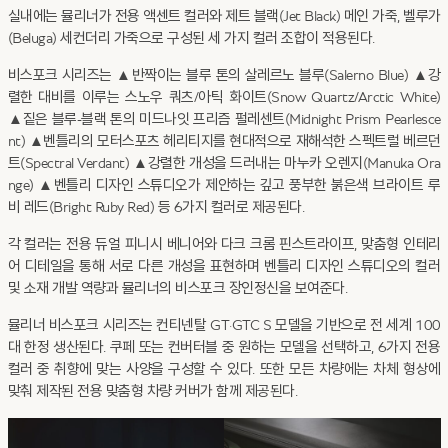
실내에는 뮬리너가 전용 액센트 컬러와 제트 블랙(Jet Black) 메인 가죽, 벨루가
(Beluga) 세컨더리 가죽으로 구성된 세 가지 컬러 조합이 적용된다.
비스포크 시리즈는 ▲반짝이는 블루 톤의 살레르노 블루(Salerno Blue) ▲강
렬한 대비를 이루는 스노우 쿼츠/아틱 화이트(Snow Quartz/Arctic White)
▲짙은 블루-블랙 톤의 미드나잇 프리즘 펄레센트(Midnight Prism Pearlesce
nt) ▲벤틀리의 모터스포츠 헤리티지를 현대적으로 재해석한 스펙트럴 베르던
트(Spectral Verdant) ▲강렬한 개성을 드러내는 마누카 오렌지(Manuka Ora
nge) ▲벤틀리 디자인 스튜디오가 제안하는 깊고 풍부한 붉은색 브라이트 루
비 레드(Bright Ruby Red) 등 6가지 컬러로 제공된다.
각 컬러는 전용 듀얼 피니시 베니어와 다크 크롬 핀스트라이프, 맞춤형 인테리
어 디테일을 통해 서로 다른 개성을 표현하며 벤틀리 디자인 스튜디오의 컬러
및 소재 개발 역량과 뮬리너의 비스포크 장인정신을 보여준다.
뮬리너 비스포크 시리즈는 컨티넨탈 GT·GTC S 모델을 기반으로 전 세계 100
대 한정 생산된다. 쿠페 또는 컨버터블 중 원하는 모델을 선택하고, 6가지 전용
컬러 중 취향에 맞는 사양을 구성할 수 있다. 또한 모든 차량에는 차체 형상에
맞춰 제작된 전용 맞춤형 차량 커버가 함께 제공된다.