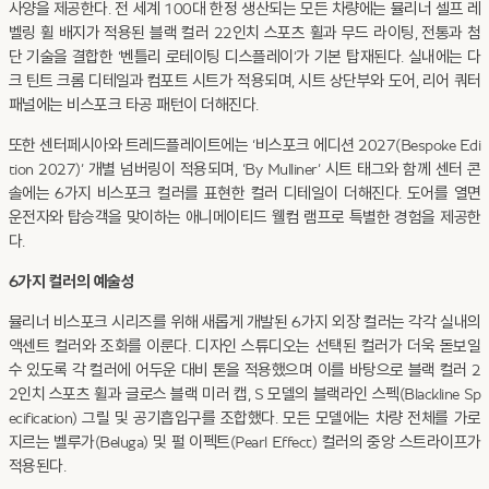
사양을 제공한다. 전 세계 100대 한정 생산되는 모든 차량에는 뮬리너 셀프 레
벨링 휠 배지가 적용된 블랙 컬러 22인치 스포츠 휠과 무드 라이팅, 전통과 첨
단 기술을 결합한 ‘벤틀리 로테이팅 디스플레이’가 기본 탑재된다. 실내에는 다
크 틴트 크롬 디테일과 컴포트 시트가 적용되며, 시트 상단부와 도어, 리어 쿼터
패널에는 비스포크 타공 패턴이 더해진다.
또한 센터페시아와 트레드플레이트에는 ‘비스포크 에디션 2027(Bespoke Edi
tion 2027)’ 개별 넘버링이 적용되며, ‘By Mulliner’ 시트 태그와 함께 센터 콘
솔에는 6가지 비스포크 컬러를 표현한 컬러 디테일이 더해진다. 도어를 열면
운전자와 탑승객을 맞이하는 애니메이티드 웰컴 램프로 특별한 경험을 제공한
다.
6가지 컬러의 예술성
뮬리너 비스포크 시리즈를 위해 새롭게 개발된 6가지 외장 컬러는 각각 실내의
액센트 컬러와 조화를 이룬다. 디자인 스튜디오는 선택된 컬러가 더욱 돋보일
수 있도록 각 컬러에 어두운 대비 톤을 적용했으며 이를 바탕으로 블랙 컬러 2
2인치 스포츠 휠과 글로스 블랙 미러 캡, S 모델의 블랙라인 스펙(Blackline Sp
ecification) 그릴 및 공기흡입구를 조합했다. 모든 모델에는 차량 전체를 가로
지르는 벨루가(Beluga) 및 펄 이펙트(Pearl Effect) 컬러의 중앙 스트라이프가
적용된다.