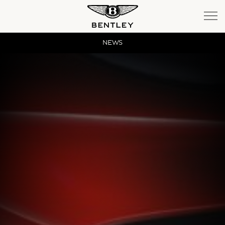
Bentayga
NEWS
Bentayga Extended Wheelbase
New Continental GT
New Continental GT Convertible
New Flying Spur
SERVICE
MEMBERSHIP