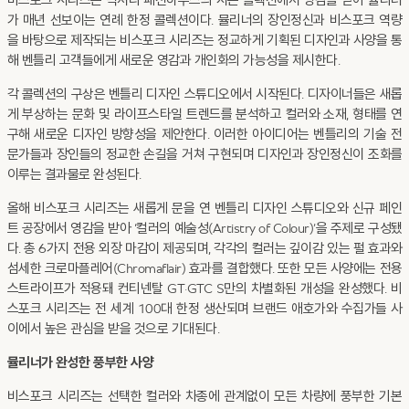
비스포크 시리즈는 럭셔리 패션하우스의 시즌 콜렉션에서 영감을 받아 뮬리너
가 매년 선보이는 연례 한정 콜렉션이다. 뮬리너의 장인정신과 비스포크 역량
을 바탕으로 제작되는 비스포크 시리즈는 정교하게 기획된 디자인과 사양을 통
해 벤틀리 고객들에게 새로운 영감과 개인화의 가능성을 제시한다.
각 콜렉션의 구상은 벤틀리 디자인 스튜디오에서 시작된다. 디자이너들은 새롭
게 부상하는 문화 및 라이프스타일 트렌드를 분석하고 컬러와 소재, 형태를 연
구해 새로운 디자인 방향성을 제안한다. 이러한 아이디어는 벤틀리의 기술 전
문가들과 장인들의 정교한 손길을 거쳐 구현되며 디자인과 장인정신이 조화를
이루는 결과물로 완성된다.
올해 비스포크 시리즈는 새롭게 문을 연 벤틀리 디자인 스튜디오와 신규 페인
트 공장에서 영감을 받아 ‘컬러의 예술성(Artistry of Colour)’을 주제로 구성됐
다. 총 6가지 전용 외장 마감이 제공되며, 각각의 컬러는 깊이감 있는 펄 효과와
섬세한 크로마플레어(Chromaflair) 효과를 결합했다. 또한 모든 사양에는 전용
스트라이프가 적용돼 컨티넨탈 GT·GTC S만의 차별화된 개성을 완성했다. 비
스포크 시리즈는 전 세계 100대 한정 생산되며 브랜드 애호가와 수집가들 사
이에서 높은 관심을 받을 것으로 기대된다.
뮬리너가 완성한 풍부한 사양
비스포크 시리즈는 선택한 컬러와 차종에 관계없이 모든 차량에 풍부한 기본